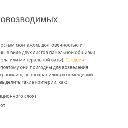
ровозводимых
простым монтажом, долговечностью и
ы в виде двух листов панельной обшивки
ола или минеральной ваты).
Сэндвич-
 поэтому они пригодны для возведения
ехранилищ, зернохранилищ и помещений
ыделить такие критерии, как:
яционного слоя)
бот