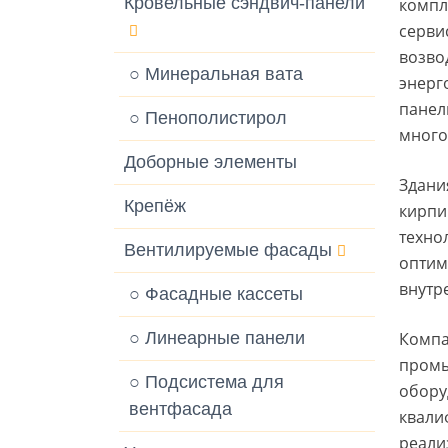
Кровельные сэндвич-панели
компл
серви
возво
○ Минеральная вата
энерг
панел
○ Пенополистирол
много
Доборные элементы
Здани
Крепёж
кирпи
техно
Вентилируемые фасады
оптим
внутр
○ Фасадные кассеты
○ Линеарные панели
Компа
промы
○ Подсистема для
обору
вентфасада
квали
реали