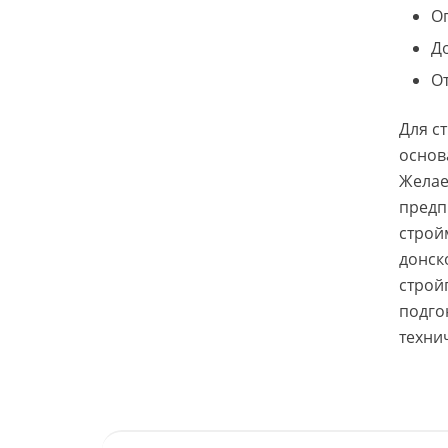
О
Д
От
Для с
основ
Желае
предп
строй
донск
строй
подго
техни