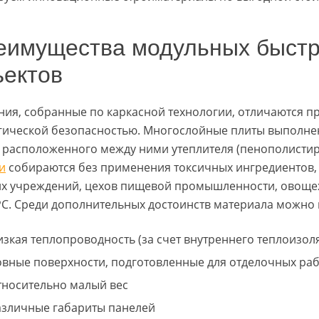
еимущества модульных быст
ъектов
ния, собранные по каркасной технологии, отличаются 
гической безопасностью. Многослойные плиты выполнен
 расположенного между ними утеплителя (пенополистир
и
собираются без применения токсичных ингредиентов,
их учреждений, цехов пищевой промышленности, овощ
РС. Среди дополнительных достоинств материала можно в
изкая теплопроводность (за счет внутреннего теплоизол
овные поверхности, подготовленные для отделочных ра
тносительно малый вес
азличные габариты панелей