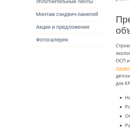
Уплотнительные ленты
Монтаж сэндвич-панелей
Пр
Акции и предложения
об
Фотогалерея
Строе
эколо
ОСП и
панел
детск
для К
Н
Р
О
Р