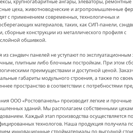
ексы, крупногабаритные ангары, элеваторы, ремонтные
сные цеха, животноводческие и агропромышленные фер
дят с применением современных, технологичных и
осберегающих материалов, таких, как СИП-панели, сэндв
и, сборные конструкции из металлического профиля с
слойной обшивкой.
я из сэндвич панелей не уступают по эксплуатационным
чным, плитным либо блочным постройкам. При этом сб
логическими преимуществами и доступной ценой. Заказ
альные габариты модульного строения, а также по сво
еннее пространство в соответствии с потребностями пре
ния ООО «Ростовпанель» производит легкие и прочные 
шленных зданий. Мы располагаем собственными цеха
дованием. Каждый этап производства осуществляется п
фицированных технологов. Наша продукция получила по
зуем инновационные стройматериалы по выгодной стои