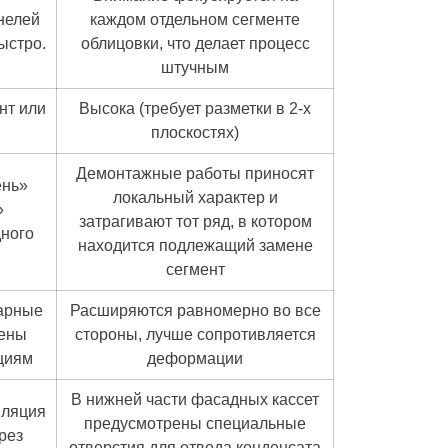
нелей
каждом отдельном сегменте
ыстро.
облицовки, что делает процесс
штучным
нт или
Высока (требует разметки в 2-х
плоскостях)
Демонтажные работы приносят
ень»
локальный характер и
»
затрагивают тот ряд, в котором
дного
находится подлежащий замене
сегмент
арные
Расширяются равномерно во все
жены
стороны, лучше сопротивляется
циям
деформации
В нижней части фасадных кассет
иляция
предусмотрены специальные
рез
отверстия для отвода конденсата