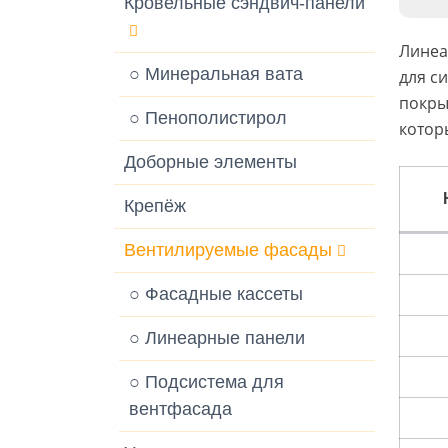
Кровельные сэндвич-панели
Линеа
○ Минеральная вата
для с
покры
○ Пенополистирол
котор
Доборные элементы
Крепёж
Вентилируемые фасады
○ Фасадные кассеты
○ Линеарные панели
○ Подсистема для
вентфасада