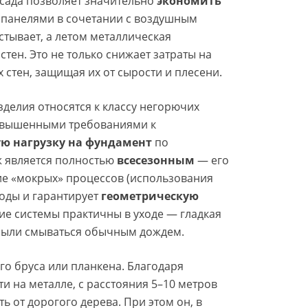
асада позволяет значительно
экономить
д панелями в сочетании с воздушным
стывает, а летом металлическая
тен. Это не только снижает затраты на
 стен, защищая их от сырости и плесени.
изделия относятся к классу негорючих
 повышенными требованиями к
 нагрузку на фундамент
по
ж является полностью
всесезонным
— его
вие «мокрых» процессов (использования
годы и гарантирует
геометрическую
акие системы практичны в уходе — гладкая
 пыли смываться обычным дождем.
о бруса или планкена. Благодаря
и на металле, с расстояния 5–10 метров
 от дорогого дерева. При этом он, в