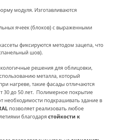
орму модуля. Изготавливаются
ельных ячеек (блоков) с выраженными
кассеты фиксируются методом зацепа, что
жпанельный шов).
экологичные решения для облицовки,
 использованию металла, который
при нагреве, такие фасады отличаются
т 30 до 50 лет. Полимерное покрытие
 от необходимости подкрашивать здание в
RAL
позволяет реализовать любое
илетиями благодаря
стойкости к