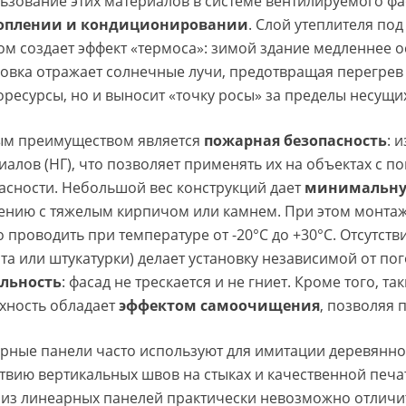
ьзование этих материалов в системе вентилируемого ф
топлении и кондиционировании
. Слой утеплителя по
ом создает эффект «термоса»: зимой здание медленнее о
овка отражает солнечные лучи, предотвращая перегрев с
оресурсы, но и выносит «точку росы» за пределы несущих
м преимуществом является
пожарная безопасность
: 
иалов (НГ), что позволяет применять их на объектах с
асности. Небольшой вес конструкций дает
минимальную
ению с тяжелым кирпичом или камнем. При этом монта
 проводить при температуре от -20°C до +30°C. Отсутст
та или штукатурки) делает установку независимой от по
льность
: фасад не трескается и не гниет. Кроме того, т
хность обладает
эффектом самоочищения
, позволяя
рные панели часто используют для имитации деревянног
ствию вертикальных швов на стыках и качественной печат
 из линеарных панелей практически невозможно отличить