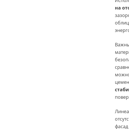
Испол
на о
зазор
облиц
энерг
Важны
матер
безоп
сравн
можно
цемен
стаби
повер
Линеа
отсут
фасад