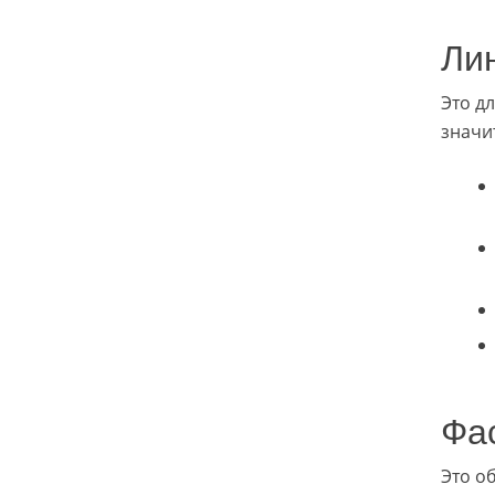
Ли
Это д
значи
Фа
Это о