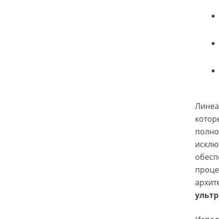
Линеа
котор
полно
исклю
обесп
проце
архит
ульт