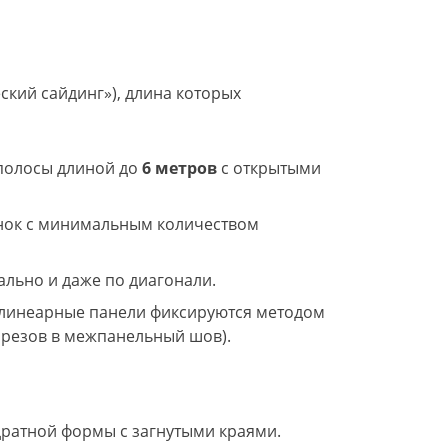
кий сайдинг»), длина которых
полосы длиной до
6 метров
с открытыми
нок с минимальным количеством
ально и даже по диагонали.
(линеарные панели фиксируются методом
орезов в межпанельный шов).
дратной формы с загнутыми краями.