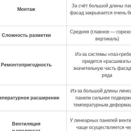
За счёт большой длины па
Монтаж
фасад закрывается очень б
Средняя (главное — горизо
Сложность разметки
вертикаль)
Из-за системы «паз-греб
придется «расшивать
Ремонтопригодность
значительную часть фаса
ряда
Из-за большой длины лине
мпературное расширение
панели сильнее подвер
температурным деформа
У линеарных панелей вент
Вентиляция
чаще осуществляется че
и конденсат