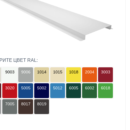
РИТЕ ЦВЕТ RAL:
9003
9006
1014
1015
1018
2004
3003
3020
5005
5002
5012
6005
6002
6018
7005
8017
8019