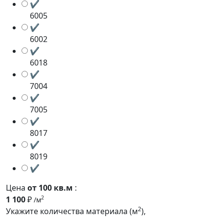
✔
6005
✔
6002
✔
6018
✔
7004
✔
7005
✔
8017
✔
8019
✔
Цена
от 100 кв.м
:
1 100
₽
2
/м
2
Укажите количества материала (м
),