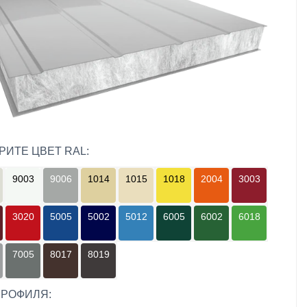
РИТЕ ЦВЕТ RAL:
9003
9006
1014
1015
1018
2004
3003
3020
5005
5002
5012
6005
6002
6018
7005
8017
8019
ПРОФИЛЯ: