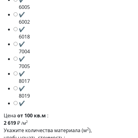
6005
✔
6002
✔
6018
✔
7004
✔
7005
✔
8017
✔
8019
✔
Цена
от 100 кв.м
:
2 619
₽
2
/м
2
Укажите количества материала (м
),
чтобы узнать стоимость: